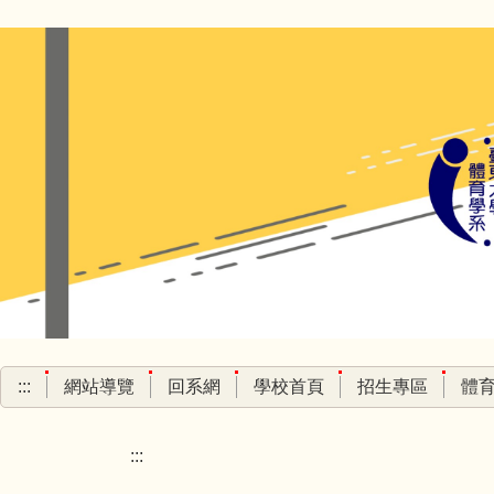
跳
到
主
要
內
容
區
:::
網站導覽
回系網
學校首頁
招生專區
體
:::