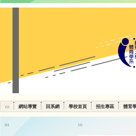
跳
到
主
要
內
容
區
:::
網站導覽
回系網
學校首頁
招生專區
體育
:::
:::