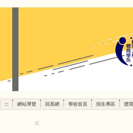
跳
到
主
要
內
容
區
:::
網站導覽
回系網
學校首頁
招生專區
體
:::