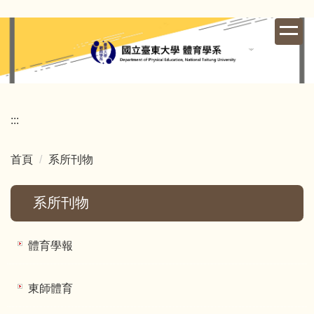
跳
到
主
要
內
容
區
:::
首頁
系所刊物
系所刊物
體育學報
東師體育