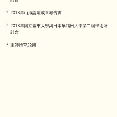
2018年山海論壇成果報告書
2018年國立臺東大學與日本早稻田大學第二屆學術研
討會
東師體育22期
東師體育23期
東師體育24期
:::
地址：95092 臺東市大學路二段369號
電話：089-318855 轉 3200~3203
傳真：089-517587