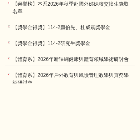
【榮譽榜】本系2026年秋季赴國外姊妹校交換生錄取
名單
【獎學金得獎】114-2顏伯先、杜威震獎學金
【獎學金得獎】114-2研究生獎學金
【體育系】2026年新課綱健康與體育領域學術研討會
【體育系】2026年戶外教育與風險管理教學與實務學
術研討會
【體育系】115年度國立臺東大學初 C 級游泳教練講
習會實施計畫
【體育學系】歡迎報名碩班先修生👏
【學程甄選】歡迎符合資格且想成為國小教師的碩士