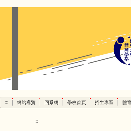
跳
到
主
要
內
容
區
:::
網站導覽
回系網
學校首頁
招生專區
體
:::