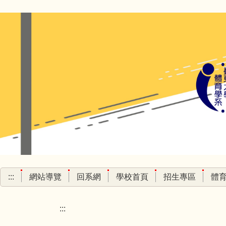
跳
到
主
要
內
容
區
:::
網站導覽
回系網
學校首頁
招生專區
體
:::