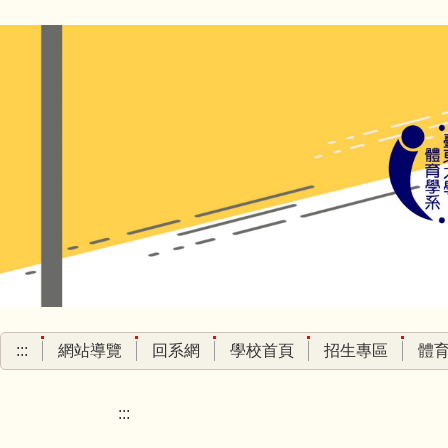
跳
到
主
要
內
容
區
:::
網站導覽
回系網
學校首頁
招生專區
體
:::