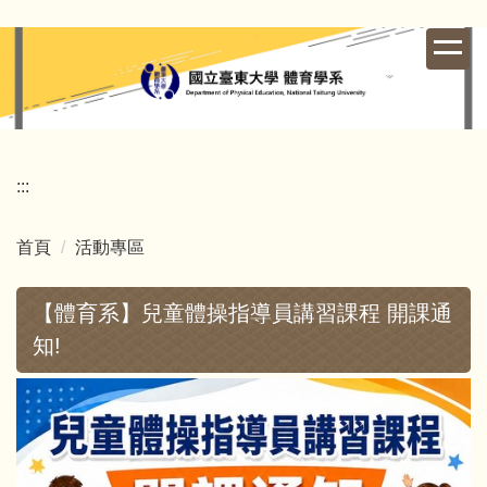
跳
到
主
要
內
容
區
:::
首頁
活動專區
【體育系】兒童體操指導員講習課程 開課通
知!