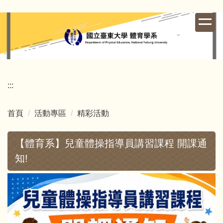
跳
到
主
要
內
容
區
:::
首頁
活動專區
精彩活動
【體育系】兒童體操指導員講習課程 開課通
知!