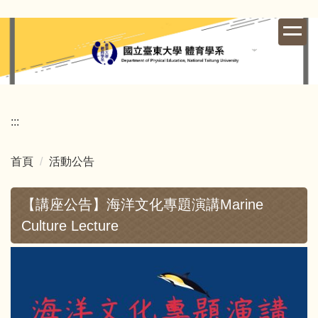
跳
到
主
要
內
容
區
:::
首頁
活動公告
【講座公告】海洋文化專題演講Marine
Culture Lecture