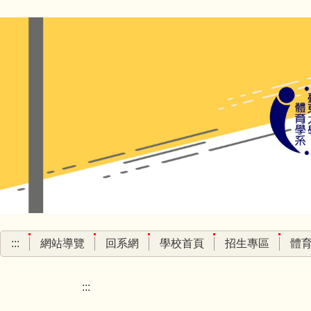
跳
到
主
要
內
容
區
:::
網站導覽
回系網
學校首頁
招生專區
體
:::