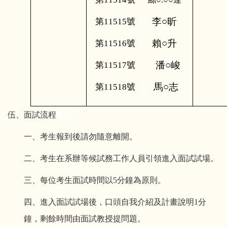
李○昕
第11515號
賴○升
第11516號
潘○峻
第11517號
馬○志
第11518號
伍、面試流程
流程：
一、考生報到後請勿隨意離開。
二、考生在系辦等候試務工作人員引領進入面試試場。
三、每位考生面試時間以
5
分鐘為原則。
四、進入面試試場後，口頭自我介紹及計畫說明
1
分
鐘，剩餘時間由面試教授提問題。