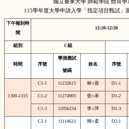
國立臺東大學 師範學院 體育學
115學年度大學申請入學「指定項目甄試」面
下午報到時
12:20-12:50
間
組別
C
組
學測應試
時間
序號
姓名
序號
號碼
C1-1
11232615
林
○
葵
D1-1
1300-1315
C1-2
11274905
曾
○
承
D1-2
C1-3
11056234
李
○
萍
D1-3
C2-1
11114623
簡
○
柔
D2-1