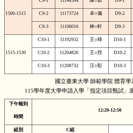
C9-1
11148504
陳
○
凱
D9-1
1500-1515
C9-2
11173724
卓
○
儀
D9-2
C9-3
11106016
林
○
軒
D9-3
C10-1
11192932
王
○
稦
D10-1
1515-1530
C10-2
11204826
王
○
臸
D10-2
C10-3
11208732
汪
○
彰
D10-3
國立臺東大學 師範學院 體育學
115學年度大學申請入學「指定項目甄試」面
下午報到
12:20-12:50
時間
組別
C組