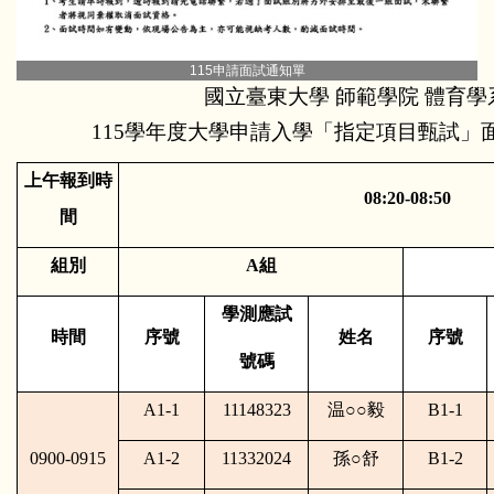
115申請面試通知單
國立臺東大學 師範學院 體育學
115學年度大學申請入學「指定項目甄試」面
上午報到時
08:20-08:50
間
組別
A
組
學測應試
時間
序號
姓名
序號
號碼
A1-1
11148323
温
○○
毅
B1-1
0900-0915
A1-2
11332024
孫
○
舒
B1-2