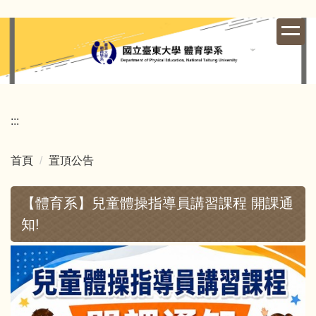
跳
到
主
要
內
容
區
:::
首頁
置頂公告
【體育系】兒童體操指導員講習課程 開課通
知!