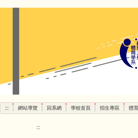
跳
到
主
要
內
容
區
:::
網站導覽
回系網
學校首頁
招生專區
體
:::