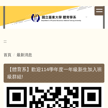
跳
到
主
要
內
容
區
:::
首頁
最新消息
【體育系】歡迎114學年度一年級新生加入班
級群組!