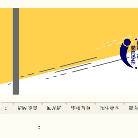
跳
到
主
要
內
容
區
:::
網站導覽
回系網
學校首頁
招生專區
體
:::