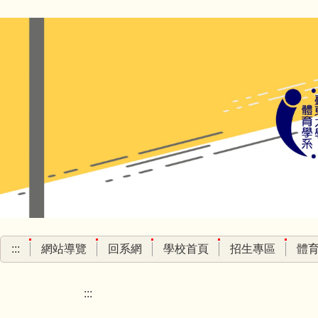
跳
到
主
要
內
容
區
:::
網站導覽
回系網
學校首頁
招生專區
體
:::