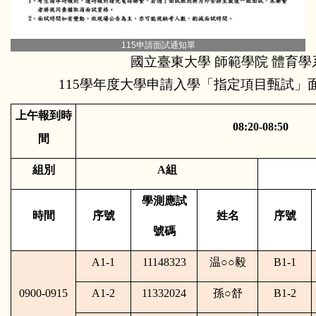
115申請面試通知單
國立臺東大學 師範學院 體育學
115學年度大學申請入學「指定項目甄試」面
上午報到時
08:20-08:50
間
組別
A
組
學測應試
時間
序號
姓名
序號
號碼
A1-1
11148323
温
○○
毅
B1-1
0900-0915
A1-2
11332024
孫
○
舒
B1-2