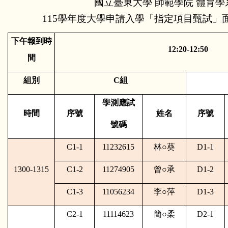
國立臺東大學 師範學院 體育學
115學年度大學申請入學「指定項目甄試」面
下午報到時
12:20-12:50
間
組別
C
組
學測應試
時間
序號
姓名
序號
號碼
C1-1
11232615
林
○
葵
D1-1
1300-1315
C1-2
11274905
曾
○
承
D1-2
C1-3
11056234
李
○
萍
D1-3
C2-1
11114623
簡
○
柔
D2-1