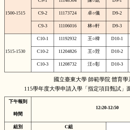
C9-1
11148504
陳
○
凱
D9-1
1500-1515
C9-2
11173724
卓
○
儀
D9-2
C9-3
11106016
林
○
軒
D9-3
C10-1
11192932
王
○
稦
D10-1
1515-1530
C10-2
11204826
王
○
臸
D10-2
C10-3
11208732
汪
○
彰
D10-3
國立臺東大學 師範學院 體育學
115學年度大學申請入學「指定項目甄試」面
下午報到
12:20-12:50
時間
組別
C組