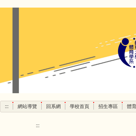
跳
到
主
要
內
容
區
:::
網站導覽
回系網
學校首頁
招生專區
體
:::