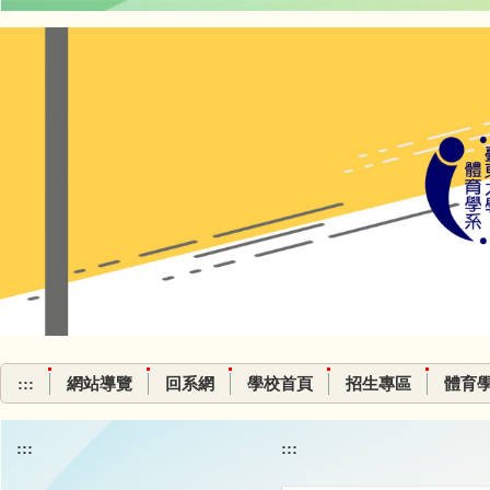
跳
到
主
要
內
容
區
:::
網站導覽
回系網
學校首頁
招生專區
體育
:::
:::